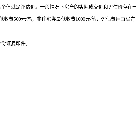
这个值就是评估价。一般情况下房产的实际成交价和评估价存在
低收费
500
元
/
笔，非住宅类最低收费
1000
元
/
笔，评估费用由买方
身份证复印件。