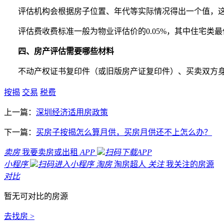
评估机构会根据房子位置、年代等实际情况得出一个值，
评估费收费标准一般为物业评估价的
0.05%
，其中住宅类最
四、房产评估需要哪些材料
不动产权证书复印件（或旧版房产证复印件）、买卖双方
按揭
交易
税费
上一篇：
深圳经济适用房政策
下一篇：
买房子按揭怎么算月供，买房月供还不上怎么办？
卖房
我要卖房或出租
APP
扫码下载APP
小程序
扫码进入小程序
淘房
淘房超人
关注
我关注的房源
对比
暂无可对比的房源
去找房 >