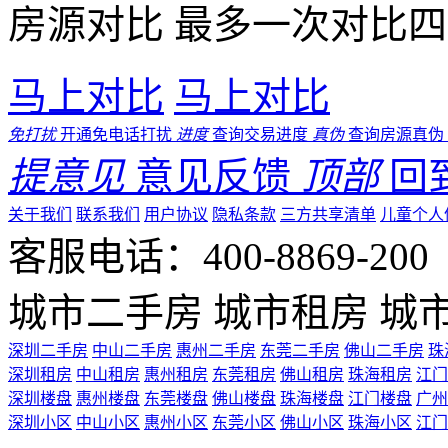
房源对比
最多一次对比四
马上对比
马上对比
免打扰
开通免电话打扰
进度
查询交易进度
真伪
查询房源真伪
提意见
意见反馈
顶部
回
关于我们
联系我们
用户协议
隐私条款
三方共享清单
儿童个人
客服电话：400-8869-200 0
城市二手房
城市租房
城
深圳二手房
中山二手房
惠州二手房
东莞二手房
佛山二手房
珠
深圳租房
中山租房
惠州租房
东莞租房
佛山租房
珠海租房
江门
深圳楼盘
惠州楼盘
东莞楼盘
佛山楼盘
珠海楼盘
江门楼盘
广州
深圳小区
中山小区
惠州小区
东莞小区
佛山小区
珠海小区
江门