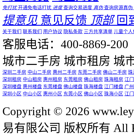
免打扰
开通免电话打扰
进度
查询交易进度
真伪
查询房源真伪
提意见
意见反馈
顶部
回
关于我们
联系我们
用户协议
隐私条款
三方共享清单
儿童个人
客服电话：400-8869-200 0
城市二手房
城市租房
城
深圳二手房
中山二手房
惠州二手房
东莞二手房
佛山二手房
珠
深圳租房
中山租房
惠州租房
东莞租房
佛山租房
珠海租房
江门
深圳楼盘
惠州楼盘
东莞楼盘
佛山楼盘
珠海楼盘
江门楼盘
广州
深圳小区
中山小区
惠州小区
东莞小区
佛山小区
珠海小区
江门
Copyright © 2026 ww
易有限公司 版权所有 All Rig