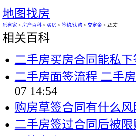
地图找房
乐有家
>
房产百科
>
买房
>
签约/认购
>
交定金
>
正文
相关百科
二手房买房合同能私下
二手房面签流程 二手
07 14:54
购房草签合同有什么风
二手房签过合同后被限