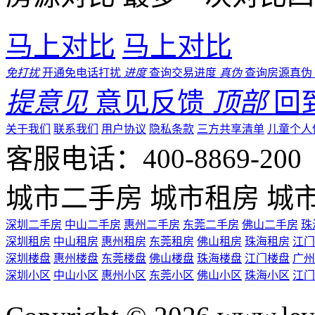
马上对比
马上对比
免打扰
开通免电话打扰
进度
查询交易进度
真伪
查询房源真伪
提意见
意见反馈
顶部
回
关于我们
联系我们
用户协议
隐私条款
三方共享清单
儿童个人
客服电话：400-8869-200 0
城市二手房
城市租房
城
深圳二手房
中山二手房
惠州二手房
东莞二手房
佛山二手房
珠
深圳租房
中山租房
惠州租房
东莞租房
佛山租房
珠海租房
江门
深圳楼盘
惠州楼盘
东莞楼盘
佛山楼盘
珠海楼盘
江门楼盘
广州
深圳小区
中山小区
惠州小区
东莞小区
佛山小区
珠海小区
江门