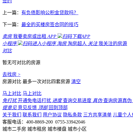
签约
上一篇：
有负债影响公积金贷款吗？
下一篇：
最全的买楼房签合同的技巧
卖房
我要卖房或出租
APP
扫码下载APP
小程序
扫码进入小程序
淘房
淘房超人
关注
我关注的房源
对比
暂无可对比的房源
去找房 >
房源对比
最多一次对比四套房源
清空
马上对比
马上对比
免打扰
开通免电话打扰
进度
查询交易进度
真伪
查询房源真伪
提意见
意见反馈
顶部
回到顶部
关于我们
联系我们
用户协议
隐私条款
三方共享清单
儿童个人
客服电话：400-8869-200 0755-33942046
城市二手房
城市租房
城市楼盘
城市小区