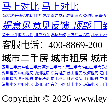
马上对比
马上对比
免打扰
开通免电话打扰
进度
查询交易进度
真伪
查询房源真伪
提意见
意见反馈
顶部
回
关于我们
联系我们
用户协议
隐私条款
三方共享清单
儿童个人
客服电话：400-8869-200 0
城市二手房
城市租房
城
深圳二手房
中山二手房
惠州二手房
东莞二手房
佛山二手房
珠
深圳租房
中山租房
惠州租房
东莞租房
佛山租房
珠海租房
江门
深圳楼盘
惠州楼盘
东莞楼盘
佛山楼盘
珠海楼盘
江门楼盘
广州
深圳小区
中山小区
惠州小区
东莞小区
佛山小区
珠海小区
江门
Copyright © 2026 ww