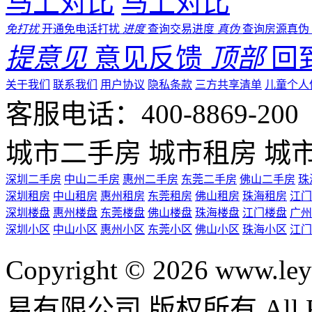
马上对比
马上对比
免打扰
开通免电话打扰
进度
查询交易进度
真伪
查询房源真伪
提意见
意见反馈
顶部
回
关于我们
联系我们
用户协议
隐私条款
三方共享清单
儿童个人
客服电话：400-8869-200 0
城市二手房
城市租房
城
深圳二手房
中山二手房
惠州二手房
东莞二手房
佛山二手房
珠
深圳租房
中山租房
惠州租房
东莞租房
佛山租房
珠海租房
江门
深圳楼盘
惠州楼盘
东莞楼盘
佛山楼盘
珠海楼盘
江门楼盘
广州
深圳小区
中山小区
惠州小区
东莞小区
佛山小区
珠海小区
江门
Copyright © 2026 ww
易有限公司 版权所有 All Rig