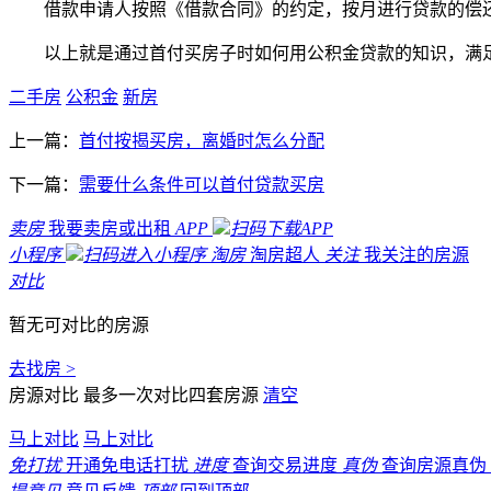
借款申请人按照《借款合同》的约定，按月进行贷款的偿
以上就是通过首付买房子时如何用公积金贷款的知识，满
二手房
公积金
新房
上一篇：
首付按揭买房，离婚时怎么分配
下一篇：
需要什么条件可以首付贷款买房
卖房
我要卖房或出租
APP
扫码下载APP
小程序
扫码进入小程序
淘房
淘房超人
关注
我关注的房源
对比
暂无可对比的房源
去找房 >
房源对比
最多一次对比四套房源
清空
马上对比
马上对比
免打扰
开通免电话打扰
进度
查询交易进度
真伪
查询房源真伪