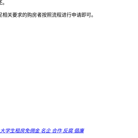
还。
足相关要求的购房者按照流程进行申请即可。
大学生租房免佣金
名企
合作
反腐
倡廉