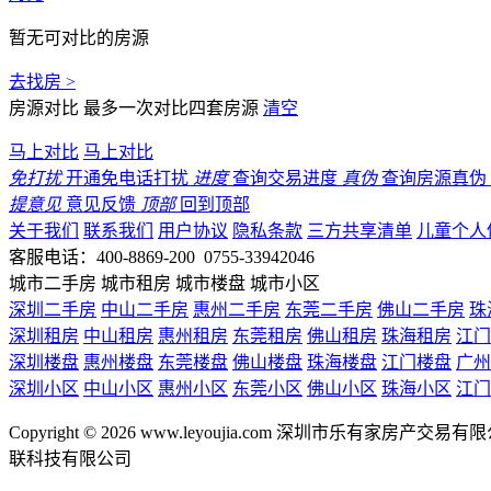
暂无可对比的房源
去找房 >
房源对比
最多一次对比四套房源
清空
马上对比
马上对比
免打扰
开通免电话打扰
进度
查询交易进度
真伪
查询房源真伪
提意见
意见反馈
顶部
回到顶部
关于我们
联系我们
用户协议
隐私条款
三方共享清单
儿童个人
客服电话：400-8869-200 0755-33942046
城市二手房
城市租房
城市楼盘
城市小区
深圳二手房
中山二手房
惠州二手房
东莞二手房
佛山二手房
珠
深圳租房
中山租房
惠州租房
东莞租房
佛山租房
珠海租房
江门
深圳楼盘
惠州楼盘
东莞楼盘
佛山楼盘
珠海楼盘
江门楼盘
广州
深圳小区
中山小区
惠州小区
东莞小区
佛山小区
珠海小区
江门
Copyright © 2026 www.leyoujia.com 深圳市乐有家房产交易有限公
联科技有限公司