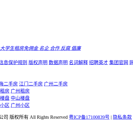
大学生租房免佣金
名企
合作
反腐
倡廉
信息保护规则
版权声明
数据声明
名词解释
招聘英才
集团官网
海二手房
江门二手房
广州二手房
租房
广州租房
楼盘
中山楼盘
小区
广州小区
司 版权所有 All Rights Reserved
粤ICP备17100839号
|
隐私条款