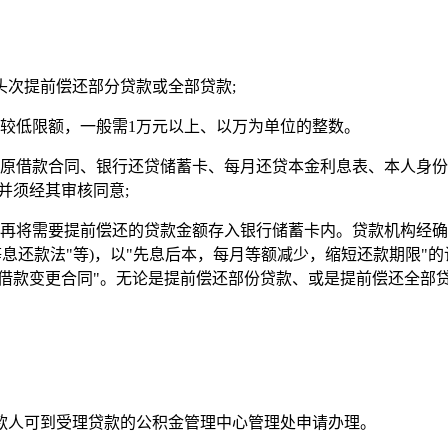
头次提前偿还部分贷款或全部贷款;
较低限额，一般需1万元以上、以万为单位的整数。
持原借款合同、银行还贷储蓄卡、每月还贷本金利息表、本人身
并须经其审核同意;
时再将需要提前偿还的贷款金额存入银行储蓄卡内。贷款机构经
等息还款法"等)，以"先息后本，每月等额减少，缩短还款期限
"借款变更合同"。无论是提前偿还部份贷款、或是提前偿还全部
贷款人可到受理贷款的公积金管理中心管理处申请办理。