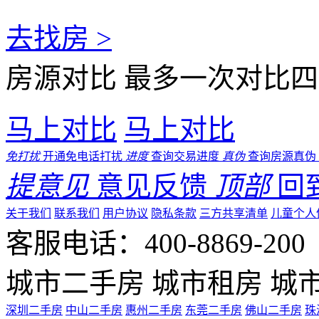
去找房 >
房源对比
最多一次对比四
马上对比
马上对比
免打扰
开通免电话打扰
进度
查询交易进度
真伪
查询房源真伪
提意见
意见反馈
顶部
回
关于我们
联系我们
用户协议
隐私条款
三方共享清单
儿童个人
客服电话：400-8869-200 0
城市二手房
城市租房
城
深圳二手房
中山二手房
惠州二手房
东莞二手房
佛山二手房
珠