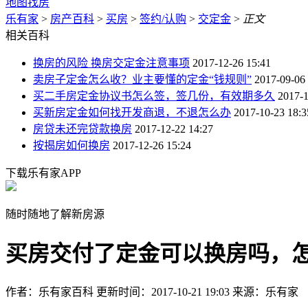
地图找房
乐有家
>
房产百科
>
买房
>
签约/认购
>
交定金
>
正文
相关百科
换房的风险 换房交定金注意事项
2017-12-26 15:41
卖房子定金怎么收？业主要懂的定金“钱规则”
2017-09-06
买二手房定金协议书怎么签，签几份，有效期多久
2017-1
买新房定金如何找开发商退，不退怎么办
2017-10-23 18:3
房贷未还完贷款换房
2017-12-22 14:27
按揭房如何换房
2017-12-26 15:24
下载乐有家APP
随时随地了解新房源
买房交付了定金可以换房吗，
作者：乐有家百科
更新时间：2017-10-21 19:03
来源：乐有家