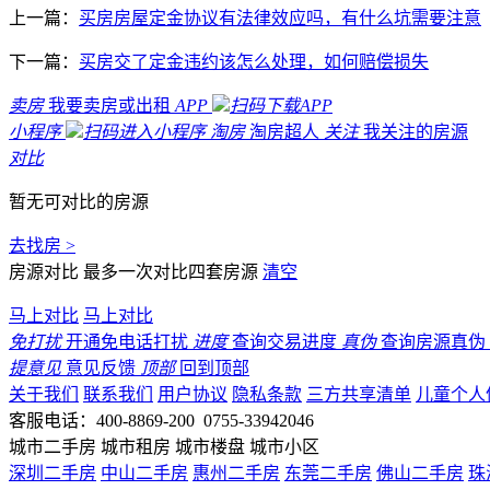
上一篇：
买房房屋定金协议有法律效应吗，有什么坑需要注意
下一篇：
买房交了定金违约该怎么处理，如何赔偿损失
卖房
我要卖房或出租
APP
扫码下载APP
小程序
扫码进入小程序
淘房
淘房超人
关注
我关注的房源
对比
暂无可对比的房源
去找房 >
房源对比
最多一次对比四套房源
清空
马上对比
马上对比
免打扰
开通免电话打扰
进度
查询交易进度
真伪
查询房源真伪
提意见
意见反馈
顶部
回到顶部
关于我们
联系我们
用户协议
隐私条款
三方共享清单
儿童个人
客服电话：400-8869-200 0755-33942046
城市二手房
城市租房
城市楼盘
城市小区
深圳二手房
中山二手房
惠州二手房
东莞二手房
佛山二手房
珠