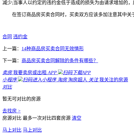
减少;当事人以约定的违约金低于造成的损失为由请求增加的
在签订商品房买卖合同时，买卖双方应该多加注意其中关
合同
违约金
上一篇：
14种商品房买卖合同无效情形
下一篇：
商品房买卖合同解除的条件有哪些？
卖房
我要卖房或出租
APP
扫码下载APP
小程序
扫码进入小程序
淘房
淘房超人
关注
我关注的房源
对比
暂无可对比的房源
去找房 >
房源对比
最多一次对比四套房源
清空
马上对比
马上对比