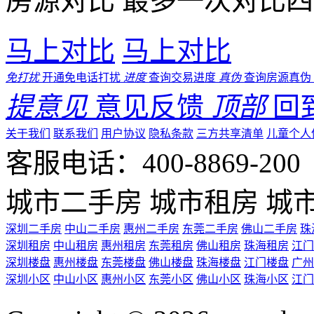
房源对比
最多一次对比四
马上对比
马上对比
免打扰
开通免电话打扰
进度
查询交易进度
真伪
查询房源真伪
提意见
意见反馈
顶部
回
关于我们
联系我们
用户协议
隐私条款
三方共享清单
儿童个人
客服电话：400-8869-200 0
城市二手房
城市租房
城
深圳二手房
中山二手房
惠州二手房
东莞二手房
佛山二手房
珠
深圳租房
中山租房
惠州租房
东莞租房
佛山租房
珠海租房
江门
深圳楼盘
惠州楼盘
东莞楼盘
佛山楼盘
珠海楼盘
江门楼盘
广州
深圳小区
中山小区
惠州小区
东莞小区
佛山小区
珠海小区
江门