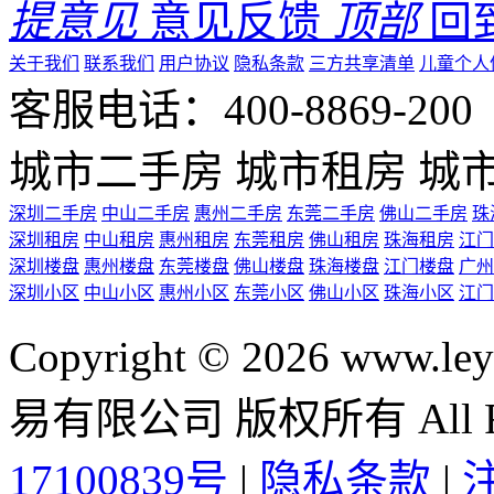
提意见
意见反馈
顶部
回
关于我们
联系我们
用户协议
隐私条款
三方共享清单
儿童个人
客服电话：400-8869-200 0
城市二手房
城市租房
城
深圳二手房
中山二手房
惠州二手房
东莞二手房
佛山二手房
珠
深圳租房
中山租房
惠州租房
东莞租房
佛山租房
珠海租房
江门
深圳楼盘
惠州楼盘
东莞楼盘
佛山楼盘
珠海楼盘
江门楼盘
广州
深圳小区
中山小区
惠州小区
东莞小区
佛山小区
珠海小区
江门
Copyright © 2026 ww
易有限公司 版权所有 All Rig
17100839号
|
隐私条款
|