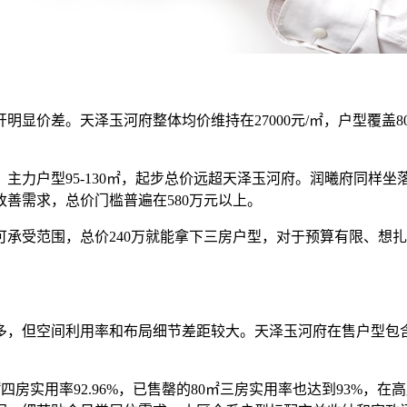
。天泽玉河府整体均价维持在27000元/㎡，户型覆盖80-143
主力户型95-130㎡，起步总价远超天泽玉河府。润曦府同样坐落
改善需求，总价门槛普遍在580万元以上。
受范围，总价240万就能拿下三房户型，对于预算有限、想扎
空间利用率和布局细节差距较大。天泽玉河府在售户型包含89㎡
㎡四房实用率92.96%，已售罄的80㎡三房实用率也达到93%，