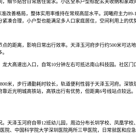
间，细节贴合日常居住需求。小区全系户型标配玄关收纳和家政
标准改善格局，整体实用率维持在常规高层水平。润曦府主力89-
拆分紧凑合理，小户型也能满足多人口家庭居住，空间利用上的优
的距离，影响日常出行效率。天泽玉河府步行约500米可达地
多。
大高速出入口，自驾10分钟左右可抵达南山科技园。社区门
00米，步行通勤耗时较长，轨道便利性弱于天泽玉河府。深铁
府靠近光明城高铁站，高铁出行有优势，但距离6号线站点较远
天泽玉河府自带12班幼儿园，周边分布长圳学校、凤凰学校
七医院、中国科学院大学深圳医院两所三甲医院，日常就医和应