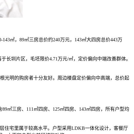
㎡，89㎡三房总价约240万元，143㎡大四房总价443万
于长圳片区，毛坯限价4.71万元/㎡，定价偏向中端改善群体。
根光明的购房者十分友好。周边楼盘定价偏向中高端，总价起
三房、111㎡四房、125㎡四房、143㎡四房，所有户型均
在高层住宅里属于较高水平。户型采用LDKB一体化设计，客餐厅