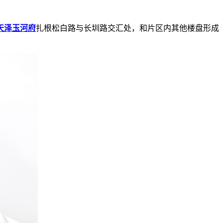
天泽玉河府
扎根松白路与长圳路交汇处，和片区内其他楼盘形成