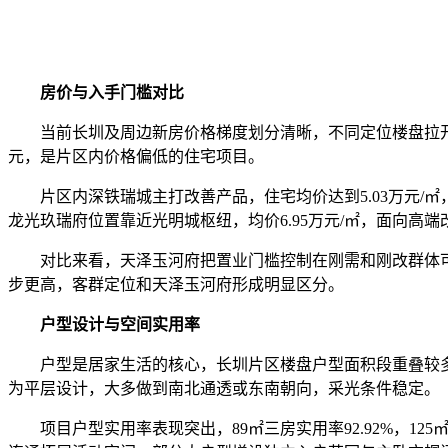
房价与入手门槛对比
当前长圳及周边新房价格梯度划分清晰，不同定位楼盘拉开明显价差
元，是片区内价格偏低的住宅项目。
片区内深铁瑞城主打改善产品，住宅均价达到5.03万元/㎡，
龙光玖瑞府位置靠近光明城枢纽，均价6.95万元/㎡，面向高端
对比来看，天泽玉河府把置业门槛控制在刚需和刚改群体可承
步更高，客群定位和天泽玉河府形成明显区分。
户型设计与空间实用率
户型是居家生活的核心，长圳片区楼盘户型面积段重叠较多，但
为平层设计，大多做到南北通透或东南朝向，采光条件稳定。
项目户型实用率表现突出，89㎡三房实用率92.92%，125