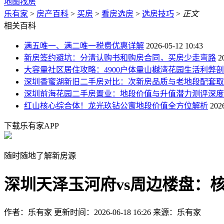
地图找房
乐有家
>
房产百科
>
买房
>
看房选房
>
选房技巧
>
正文
相关百科
满五唯一、满二唯一税费优惠详解
2026-05-12 10:43
新房签约避坑：分清认购书和购房合同，买房少走弯路
2
大容量社区居住攻略：4900户体量山樾湾花园生活利弊
深圳香蜜湖新旧二手房对比：次新房品质与老地段配套取
深圳前海花园二手房置业：地段价值与升值潜力测评深度
红山核心综合体！龙光玖钻公寓地段价值全方位解析
202
下载乐有家APP
随时随地了解新房源
深圳天泽玉河府vs周边楼盘：
作者：乐有家
更新时间：2026-06-18 16:26
来源：乐有家