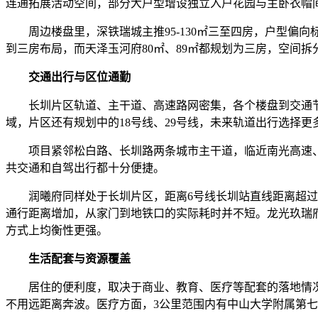
连通拓展活动空间，部分大户型增设独立入户花园与主卧衣帽
周边楼盘里，深铁瑞城主推95-130㎡三至四房，户型偏向
到三房布局，而天泽玉河府80㎡、89㎡都规划为三房，空间
交通出行与区位通勤
长圳片区轨道、主干道、高速路网密集，各个楼盘到交通节点
域，片区还有规划中的18号线、29号线，未来轨道出行选择更
项目紧邻松白路、长圳路两条城市主干道，临近南光高速、龙
共交通和自驾出行都十分便捷。
润曦府同样处于长圳片区，距离6号线长圳站直线距离超过8
通行距离增加，从家门到地铁口的实际耗时并不短。龙光玖瑞
方式上均衡性更强。
生活配套与资源覆盖
居住的便利度，取决于商业、教育、医疗等配套的落地情况。
不用远距离奔波。医疗方面，3公里范围内有中山大学附属第