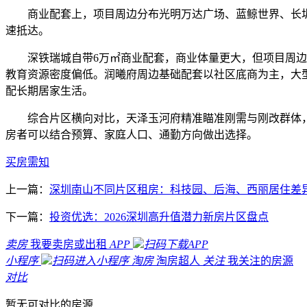
商业配套上，项目周边分布光明万达广场、蓝鲸世界、长圳
速抵达。
深铁瑞城自带6万㎡商业配套，商业体量更大，但项目周边小
教育资源密度偏低。润曦府周边基础配套以社区底商为主，大
配长期居家生活。
综合片区横向对比，天泽玉河府精准瞄准刚需与刚改群体，
房者可以结合预算、家庭人口、通勤方向做出选择。
买房需知
上一篇：
深圳南山不同片区租房：科技园、后海、西丽居住差
下一篇：
投资优选：2026深圳高升值潜力新房片区盘点
卖房
我要卖房或出租
APP
扫码下载APP
小程序
扫码进入小程序
淘房
淘房超人
关注
我关注的房源
对比
暂无可对比的房源