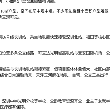
间，小面积户型也兼顾储物功能。
110㎡户型，空间布局中规中矩。不少周边楼盘小面积户型难做
势直观可见。
铁6号线长圳站，乘坐地铁能快速接驳深圳北站、福田等核心区
口设置多条公交线路，可直达光明城高铁站与宝安国际机场，公
瑞城虽与长圳地铁站衔接紧密，但项目整体体量偏大，社区内部
。综合日常通勤场景，天泽玉河府在地铁、自驾、公交三类出行
、深圳中学光明分校等学校，全龄教育资源齐全，业主子女就学
急医疗都有保障。