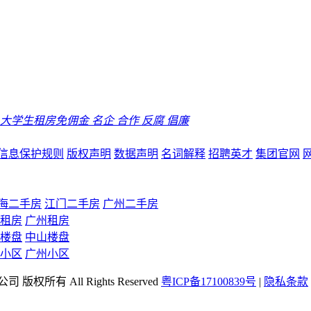
大学生租房免佣金
名企
合作
反腐
倡廉
信息保护规则
版权声明
数据声明
名词解释
招聘英才
集团官网
海二手房
江门二手房
广州二手房
租房
广州租房
楼盘
中山楼盘
小区
广州小区
司 版权所有 All Rights Reserved
粤ICP备17100839号
|
隐私条款