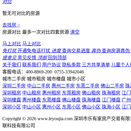
对比
暂无可对比的房源
去找房 >
房源对比
最多一次对比四套房源
清空
马上对比
马上对比
免打扰
开通免电话打扰
进度
查询交易进度
真伪
查询房源真伪
提意见
意见反馈
顶部
回到顶部
关于我们
联系我们
用户协议
隐私条款
三方共享清单
儿童个人
客服电话：400-8869-200 0755-33942046
城市二手房
城市租房
城市楼盘
城市小区
深圳二手房
中山二手房
惠州二手房
东莞二手房
佛山二手房
珠
深圳租房
中山租房
惠州租房
东莞租房
佛山租房
珠海租房
江门
深圳楼盘
惠州楼盘
东莞楼盘
佛山楼盘
珠海楼盘
江门楼盘
广州
深圳小区
中山小区
惠州小区
东莞小区
佛山小区
珠海小区
江门
Copyright © 2026 www.leyoujia.com 深圳市乐有家房产交易有限公
联科技有限公司