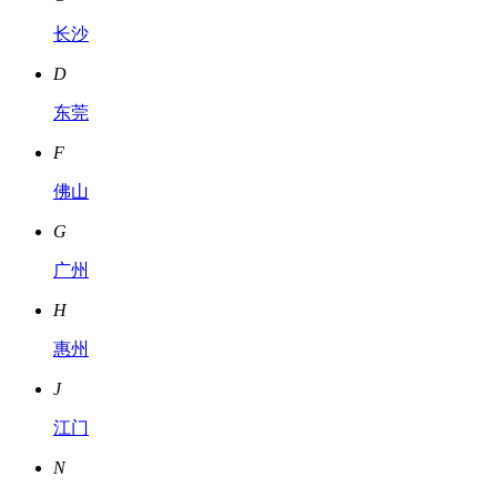
长沙
D
东莞
F
佛山
G
广州
H
惠州
J
江门
N