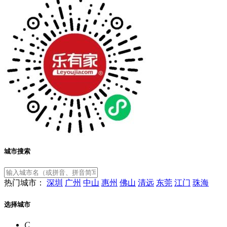
城市搜索
热门城市：
深圳
广州
中山
惠州
佛山
清远
东莞
江门
珠海
选择城市
C