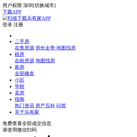
用户权限
深圳[
切换城市
]
下载APP
登录
注册
二手房
在售房源
房价走势
地图找房
租房
在租房源
地图找房
新房
全部楼盘
小区
学校
卖房
指南
热门资讯
房产百科
问答
关于乐有家
免费查看全部成交信息
请使用微信扫码