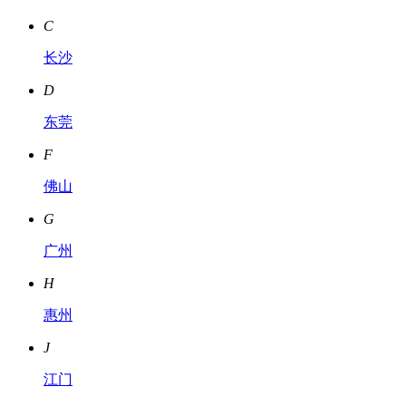
C
长沙
D
东莞
F
佛山
G
广州
H
惠州
J
江门