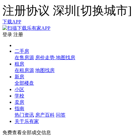
注册协议
深圳[
切换城市
]
下载APP
登录
注册
二手房
在售房源
房价走势
地图找房
租房
在租房源
地图找房
新房
全部楼盘
小区
学校
卖房
指南
热门资讯
房产百科
问答
关于乐有家
免费查看全部成交信息