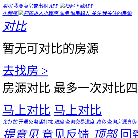
卖房
我要卖房或出租
APP
扫码下载APP
小程序
扫码进入小程序
淘房
淘房超人
关注
我关注的房源
对比
暂无可对比的房源
去找房 >
房源对比
最多一次对比四
马上对比
马上对比
免打扰
开通免电话打扰
进度
查询交易进度
真伪
查询房源真伪
提意见
意见反馈
顶部
回