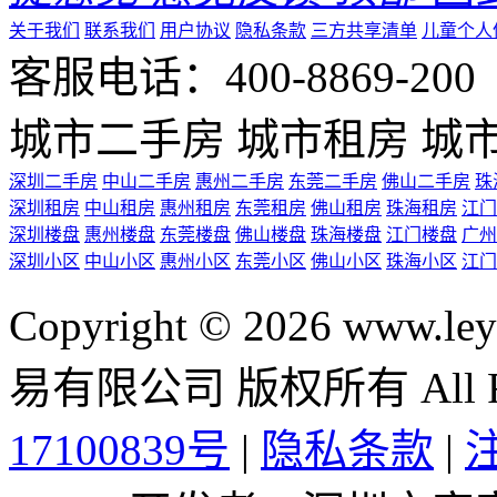
关于我们
联系我们
用户协议
隐私条款
三方共享清单
儿童个人
客服电话：400-8869-200 0
城市二手房
城市租房
城
深圳二手房
中山二手房
惠州二手房
东莞二手房
佛山二手房
珠
深圳租房
中山租房
惠州租房
东莞租房
佛山租房
珠海租房
江门
深圳楼盘
惠州楼盘
东莞楼盘
佛山楼盘
珠海楼盘
江门楼盘
广州
深圳小区
中山小区
惠州小区
东莞小区
佛山小区
珠海小区
江门
Copyright © 2026 ww
易有限公司 版权所有 All Rig
17100839号
|
隐私条款
|