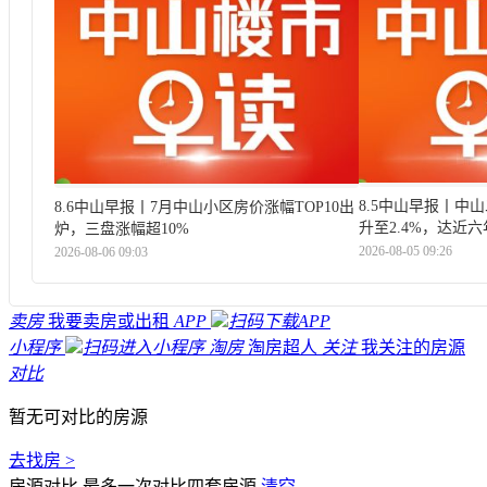
8.5中山早报丨中
8.6中山早报丨7月中山小区房价涨幅TOP10出
升至2.4%，达近
炉，三盘涨幅超10%
2026-08-05 09:26
2026-08-06 09:03
卖房
我要卖房或出租
APP
扫码下载APP
小程序
扫码进入小程序
淘房
淘房超人
关注
我关注的房源
对比
暂无可对比的房源
去找房 >
房源对比
最多一次对比四套房源
清空