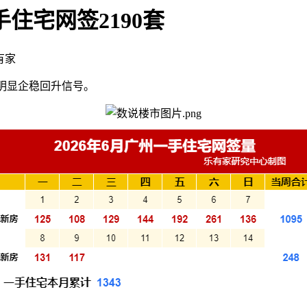
二手住宅网签2190套
有家
释放明显企稳回升信号。