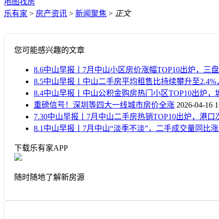
地图找房
乐有家
>
房产资讯
>
新闻聚焦
>
正文
您可能感兴趣的文章
8.6中山早报丨7月中山小区房价涨幅TOP10出炉，三盘
8.5中山早报丨中山二手房平均租售比持续攀升至2.4
8.4中山早报丨中山公积金购房热门小区TOP10出炉
重磅信号！深圳等四大一线城市房价全涨
2026-04-16 1
7.30中山早报丨7月中山二手房热销TOP10出炉，港
8.1中山早报丨7月中山“淡季不淡”，二手成交量同比涨2
下载乐有家APP
随时随地了解新房源