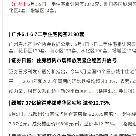
【广州】
6月1-9日一手住宅累计网签1343套，昨日各区域
化区4套、增城区24套。
广州6.1-6.7二手住宅网签2190套
广州房地产中介协会数据公示，6月1日-7日二手住宅累计网签
套、花都区179套、南沙区173套、从化区100套、增城区275
证券日报：住房租赁市场释放明显企稳回升信号
证券日报刊发专题分析指出，今年5月全国50个重点城市住宅平均
平——2024年和2025年同期的环比跌幅均超过0.3%
动力量，租售关系正趋于新的平衡区间。（格隆汇/证券日报
绿城7.37亿摘得成都成华区宅地 溢价12.75%
6月9日，成都出让1宗成华区崔家店板块28.89亩宅地，起拍
7.37亿元，成交楼面价16800元/㎡，溢价率12.75%。（格