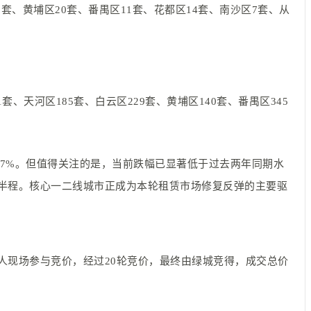
2套、黄埔区20套、番禺区11套、花都区14套、南沙区7套、从
1套、天河区185套、白云区229套、黄埔区140套、番禺区345
3.17%。但值得关注的是，当前跌幅已显著低于过去两年同期水
的后半程。核心一二线城市正成为本轮租赁市场修复反弹的主要驱
家竞买人现场参与竞价，经过20轮竞价，最终由绿城竞得，成交总价