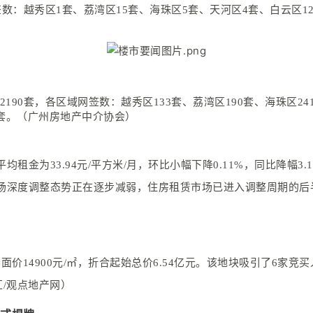
网签数：越秀区1套、荔湾区15套、海珠区5套、天河区4套、白云区1
2190套，各区域网签数：
越秀区133套、荔湾区190套、海珠区24
套。
（广州房地产中介协会）
租金为33.94元/平方米/月，环比小幅下降0.11%，同比降幅
，表明市场深度调整态势正在逐步减弱，住房租赁市场已进入调整周期
）
楼面价14900元/㎡，折合起始总价6.54亿元。该地块吸引了6
隆汇/观点地产网）