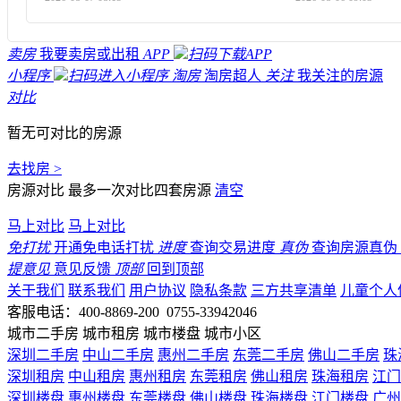
卖房
我要卖房或出租
APP
扫码下载APP
小程序
扫码进入小程序
淘房
淘房超人
关注
我关注的房源
对比
暂无可对比的房源
去找房 >
房源对比
最多一次对比四套房源
清空
马上对比
马上对比
免打扰
开通免电话打扰
进度
查询交易进度
真伪
查询房源真伪
提意见
意见反馈
顶部
回到顶部
关于我们
联系我们
用户协议
隐私条款
三方共享清单
儿童个人
客服电话：400-8869-200 0755-33942046
城市二手房
城市租房
城市楼盘
城市小区
深圳二手房
中山二手房
惠州二手房
东莞二手房
佛山二手房
珠
深圳租房
中山租房
惠州租房
东莞租房
佛山租房
珠海租房
江门
深圳楼盘
惠州楼盘
东莞楼盘
佛山楼盘
珠海楼盘
江门楼盘
广州