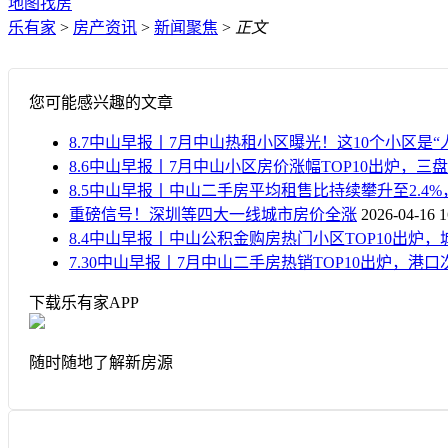
地图找房
乐有家
>
房产资讯
>
新闻聚焦
>
正文
您可能感兴趣的文章
8.7中山早报丨7月中山热租小区曝光！这10个小区是“
8.6中山早报丨7月中山小区房价涨幅TOP10出炉，三盘
8.5中山早报丨中山二手房平均租售比持续攀升至2.4
重磅信号！深圳等四大一线城市房价全涨
2026-04-16 1
8.4中山早报丨中山公积金购房热门小区TOP10出炉
7.30中山早报丨7月中山二手房热销TOP10出炉，港
下载乐有家APP
随时随地了解新房源