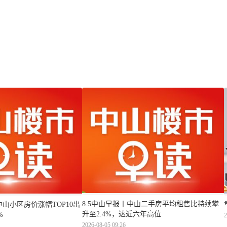
8.5中山早报丨中山二手房平均租售比持续攀
中山小区房价涨幅TOP10出
升至2.4%，达近六年高位
%
2
2026-08-05 09:26