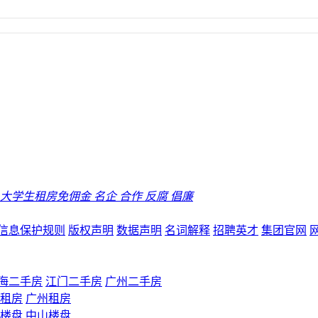
大学生租房免佣金
名企
合作
反腐
倡廉
信息保护规则
版权声明
数据声明
名词解释
招聘英才
集团官网
海二手房
江门二手房
广州二手房
租房
广州租房
楼盘
中山楼盘