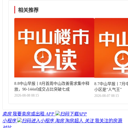
相关推荐
8.8中山早报丨8月首周中山改善需求集中释
8.7中山早报丨7
放，90-144㎡成交占比突破七成
小区是“人气王”
2026-08-08 08:15
2026-08-07 08:15
卖房
我要卖房或出租
APP
扫码下载APP
小程序
扫码进入小程序
淘房
淘房超人
关注
我关注的房源
对比