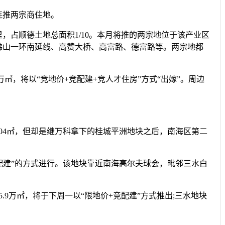
连推两宗商住地。
占顺德土地总面积1/10。本月将推的两宗地位于该产业区
周边有佛山一环南延线、高赞大桥、高富路、德富路等。两宗地都
，将以“竞地价+竞配建+竞人才住房”方式“出嫁”。周边
4㎡，但却是继万科拿下的桂城平洲地块之后，南海区第二
配建”的方式进行。该地块靠近南海高尔夫球会，毗邻三水白
万㎡，将于下周一以“限地价+竞配建”方式推出;三水地块