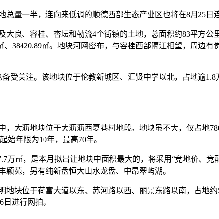
总量一半，连向来低调的顺德西部生态产业区也将在8月25日
良、容桂、杏坛和勒流4个街镇的土地，总面积约83平方公里，
66㎡、38420.89㎡。地块河网密布，与容桂西部隔江相望，
受关注。该地块位于伦教新城区、汇贤中学以北，占地逾1.8万㎡
大沥地块位于大沥沥西夏巷村地段。地块虽不大，仅占地780
起始年限为10年，最高70年。
.7万㎡，是本月拟出让地块中面积最大的，将采用“竞地价、竞
丰颖苑，另有纯新盘恒大山水龙盘、中昂翠屿湖。
块位于荷富大道以东、苏河路以西、丽景东路以南，占地约5.9
16日进行网拍。