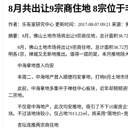
8月共出让9宗商住地 8宗位
作者：乐有家研究中心
更新时间：2017-08-07 09:21
来源：
摘要：
8月，佛山土地市场将出让9宗商住地，总计面积38.72
8月，佛山土地市场将出让9宗商住地，总计面积38.72
明各1宗，禅城又无新地推出。值得一提的是，本月推地除
中海拿地首入均安
本周二，中海地产首入顺德均安拿地，打响8月土地市场第
此前，中海拿地多集中于禅桂中心板块，近年却频频进驻
二宗地。
不仅是中海地产，此次均安推地，吸引了不下10家房企竞拍
块。不过该地块较小，仅占地7013.22㎡，将采用“限地价+
杏坛连推两宗商住地