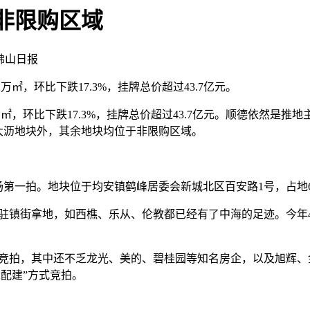
于非限购区域
佛山日报
万㎡，环比下跌17.3%，挂牌总价超过43.7亿元。
万㎡，环比下跌17.3%，挂牌总价超过43.7亿元。顺德依然是推
大沥地块外，其余地块均位于非限购区域。
一拍。地块位于均安镇鹤峰居委会新城北区百安路1号，占地6.
镇街拿地，如西樵、乐从、伦教都已经有了中海的足迹。今年4
，其中还不乏龙光、美的、碧桂园等知名房企，以及旭辉、金辉等
竞配建”方式竞拍。