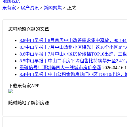
地图找房
乐有家
>
房产资讯
>
新闻聚焦
>
正文
您可能感兴趣的文章
8.8中山早报丨8月首周中山改善需求集中释放，90-1
8.7中山早报丨7月中山热租小区曝光！这10个小区是“
8.6中山早报丨7月中山小区房价涨幅TOP10出炉，三盘
8.5中山早报丨中山二手房平均租售比持续攀升至2.4
重磅信号！深圳等四大一线城市房价全涨
2026-04-16 1
8.4中山早报丨中山公积金购房热门小区TOP10出炉
下载乐有家APP
随时随地了解新房源