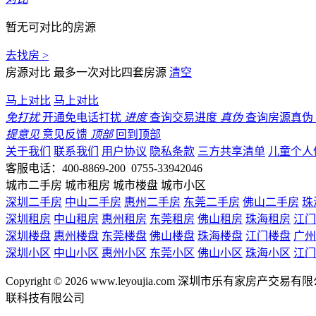
暂无可对比的房源
去找房 >
房源对比
最多一次对比四套房源
清空
马上对比
马上对比
免打扰
开通免电话打扰
进度
查询交易进度
真伪
查询房源真伪
提意见
意见反馈
顶部
回到顶部
关于我们
联系我们
用户协议
隐私条款
三方共享清单
儿童个人
客服电话：400-8869-200 0755-33942046
城市二手房
城市租房
城市楼盘
城市小区
深圳二手房
中山二手房
惠州二手房
东莞二手房
佛山二手房
珠
深圳租房
中山租房
惠州租房
东莞租房
佛山租房
珠海租房
江门
深圳楼盘
惠州楼盘
东莞楼盘
佛山楼盘
珠海楼盘
江门楼盘
广州
深圳小区
中山小区
惠州小区
东莞小区
佛山小区
珠海小区
江门
Copyright © 2026 www.leyoujia.com 深圳市乐有家房产交易有限公
联科技有限公司