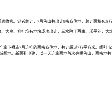
官。记者统计，7月佛山共出让9宗商住地，总计面积46.8万m
、大良、容桂均有地块成功出让，三水除了西南、乐平外，大塘
祖庙7月连推的两宗商住地，共计超过7万平方米。阔别市场1
城靓地。新面孔电建，以一天连拿两地首次亮相佛山，两宗地共计
元