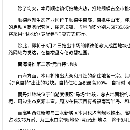
除了均安，本月顺德镇街拍地火热，推地规模占全市推地
顺德西部生态产业区位于顺德中南部，南抵中山市，涉及大
的启动区商务配套区，属杏坛镇，占地面积分别为58785.
将采用“限地价+竞配建”拍卖方式进行。
除此，即将于8月21日推出市场的顺德伦教大成围地块也备
路网较为发达，在售楼盘有伦教碧桂园。
南海将推第二宗“竞自持”地块
南海方面，本月将推出大沥和丹灶的商住地各一宗。其中，
宗“竞自持”出让的地块。自持住宅面积最高100%，自持时间
而丹灶地块位于仙湖度假区“马场”地段，总占地面积约7
坭，周边生态资源丰富。周边在售项目有祈福南湾半岛、和
而高明西江新城与三水新城区本月也均有靓地推出。高明地
占地5.76万㎡，为三水首宗“限地价+竞配建”地块，将于8月