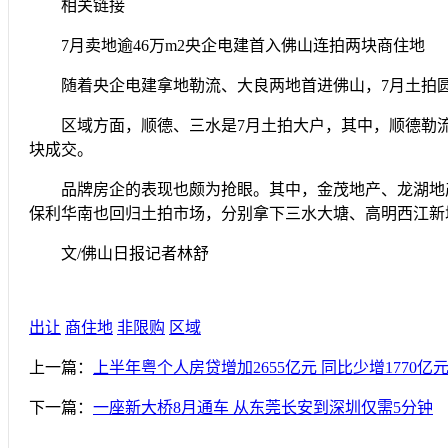
相关链接
7月卖地逾46万m2央企电建首入佛山连拍两块商住地
随着央企电建拿地勒流、大良两地首进佛山，7月土拍圆满收
区域方面，顺德、三水是7月土拍大户，其中，顺德勒流
块成交。
品牌房企的表现也颇为抢眼。其中，金茂地产、龙湖地产拿下
保利华南也回归土拍市场，分别拿下三水大塘、高明西江新
文/佛山日报记者林舒
出让
商住地
非限购
区域
上一篇：
上半年粤个人房贷增加2655亿元 同比少增1770亿
下一篇：
一座新大桥8月通车 从东莞长安到深圳仅需5分钟