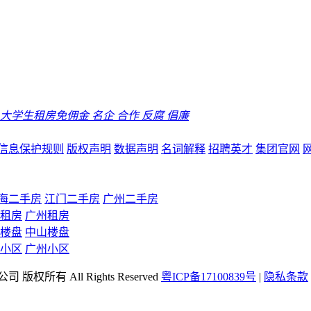
大学生租房免佣金
名企
合作
反腐
倡廉
信息保护规则
版权声明
数据声明
名词解释
招聘英才
集团官网
海二手房
江门二手房
广州二手房
租房
广州租房
楼盘
中山楼盘
小区
广州小区
司 版权所有 All Rights Reserved
粤ICP备17100839号
|
隐私条款