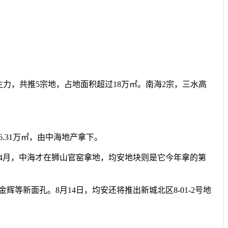
地主力，共推5宗地，占地面积超过18万㎡。南海2宗，三水高
31万㎡，由中海地产拿下。
月，中海才在狮山官窑拿地，均安地块则是它今年拿的第
新面孔。8月14日，均安还将推出新城北区8-01-2号地