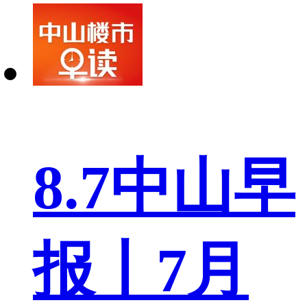
8.7中山早
报丨7月