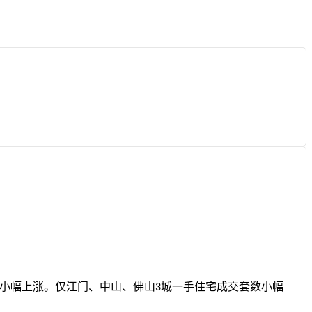
小幅上涨。仅江门、中山、佛山
城一手住宅成交套数小幅
3