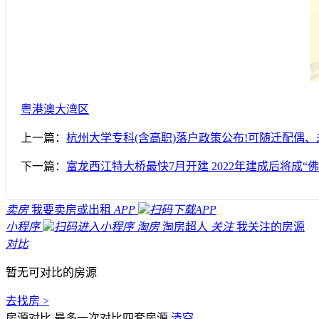
粤港澳大湾区
上一篇：
杭州大学专科(含高职)落户政策公布!可随迁配偶
下一篇：
富龙西江特大桥最快7月开建 2022年建成后将成“
卖房
我要卖房或出租
APP
扫码下载APP
小程序
扫码进入小程序
淘房
淘房超人
关注
我关注的房源
对比
暂无可对比的房源
去找房 >
房源对比
最多一次对比四套房源
清空