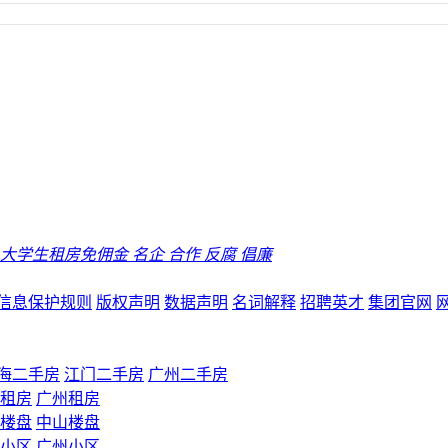
大学生租房免佣金
名企
合作
反腐
倡廉
信息保护规则
版权声明
数据声明
名词解释
招聘英才
集团官网
海二手房
江门二手房
广州二手房
租房
广州租房
楼盘
中山楼盘
小区
广州小区