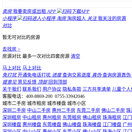
卖房
我要卖房或出租
APP
扫码下载APP
小程序
扫码进入小程序
淘房
淘房超人
关注
我关注的房源
对比
暂无可对比的房源
去找房 >
房源对比
最多一次对比四套房源
清空
马上对比
马上对比
免打扰
开通免电话打扰
进度
查询交易进度
真伪
查询房源真伪
提意见
意见反馈
顶部
回到顶部
关于我们
联系我们
用户协议
隐私条款
三方共享清单
儿童个人
客服电话：400-8869-200 0755-33942046
城市二手房
城市租房
城市楼盘
城市小区
深圳二手房
中山二手房
惠州二手房
东莞二手房
佛山二手房
珠
深圳租房
中山租房
惠州租房
东莞租房
佛山租房
珠海租房
江门
深圳楼盘
惠州楼盘
东莞楼盘
佛山楼盘
珠海楼盘
江门楼盘
广州
深圳小区
中山小区
惠州小区
东莞小区
佛山小区
珠海小区
江门