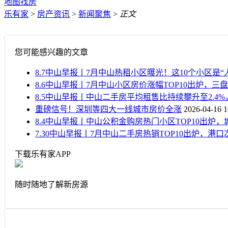
地图找房
乐有家
>
房产资讯
>
新闻聚焦
>
正文
您可能感兴趣的文章
8.7中山早报丨7月中山热租小区曝光！这10个小区是“
8.6中山早报丨7月中山小区房价涨幅TOP10出炉，三盘
8.5中山早报丨中山二手房平均租售比持续攀升至2.4
重磅信号！深圳等四大一线城市房价全涨
2026-04-16 1
8.4中山早报丨中山公积金购房热门小区TOP10出炉
7.30中山早报丨7月中山二手房热销TOP10出炉，港
下载乐有家APP
随时随地了解新房源