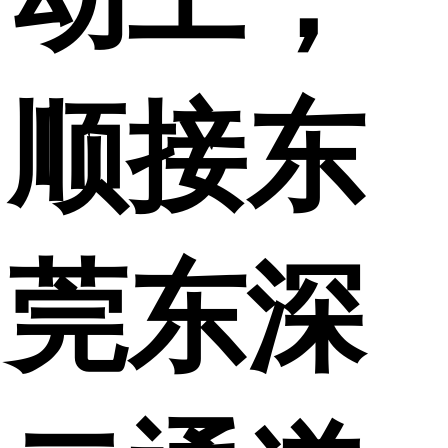
顺接东
莞东深