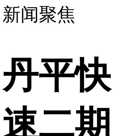
新闻聚焦
丹平快
速二期