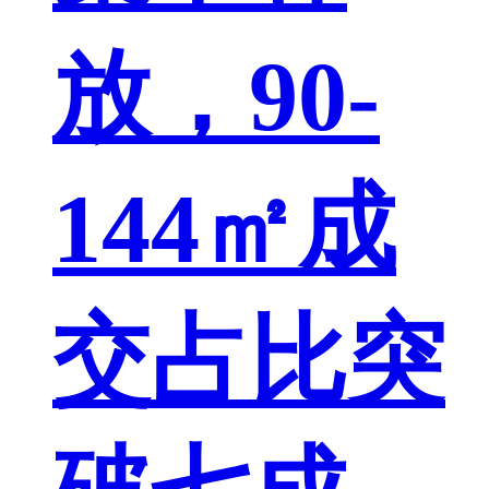
放，90-
144㎡成
交占比突