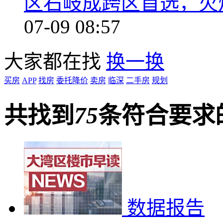
区石岐成跨区首选，火
07-09 08:57
大家都在找
换一换
买房
APP
找房
委托降价
卖房
临深
二手房
规划
共找到
75
条符合要求
数据报告