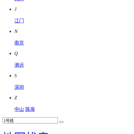
J
江门
N
南京
Q
清远
S
深圳
Z
中山
珠海