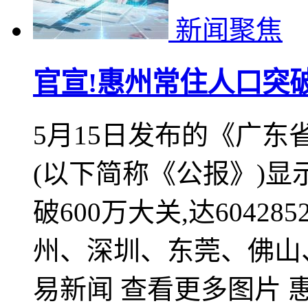
5月21日大湾区楼市
5.10%
深圳各大银行上调首套
至5.10%
2021-05-21 09:28
诚信
惠州地铁
1号线
创新产业
惠东房产
融创
北上广深