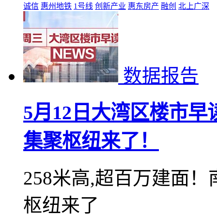
诚信
惠州地铁
1号线
创新产业
惠东房产
融创
北上广深
数据报告
5月12日大湾区楼市
集聚枢纽来了！
258米高,超百万建面
枢纽来了