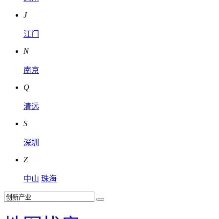
J
江门
N
南京
Q
清远
S
深圳
Z
中山
珠海