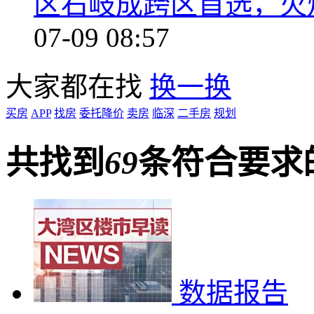
区石岐成跨区首选，火
07-09 08:57
大家都在找
换一换
买房
APP
找房
委托降价
卖房
临深
二手房
规划
共找到
69
条符合要求
数据报告