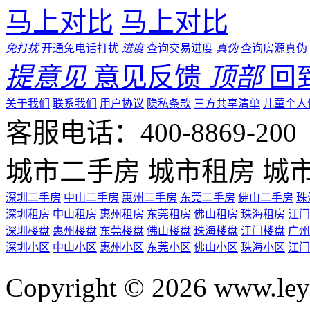
马上对比
马上对比
免打扰
开通免电话打扰
进度
查询交易进度
真伪
查询房源真伪
提意见
意见反馈
顶部
回
关于我们
联系我们
用户协议
隐私条款
三方共享清单
儿童个人
客服电话：400-8869-200 0
城市二手房
城市租房
城
深圳二手房
中山二手房
惠州二手房
东莞二手房
佛山二手房
珠
深圳租房
中山租房
惠州租房
东莞租房
佛山租房
珠海租房
江门
深圳楼盘
惠州楼盘
东莞楼盘
佛山楼盘
珠海楼盘
江门楼盘
广州
深圳小区
中山小区
惠州小区
东莞小区
佛山小区
珠海小区
江门
Copyright © 2026 ww