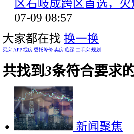
区石岐成跨区首选，火
07-09 08:57
大家都在找
换一换
买房
APP
找房
委托降价
卖房
临深
二手房
规划
共找到
3
条符合要求
新闻聚焦