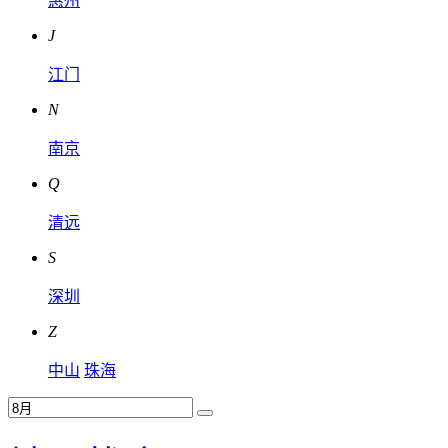
惠州
J
江门
N
南京
Q
清远
S
深圳
Z
中山
珠海