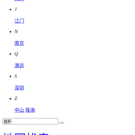
J
江门
N
南京
Q
清远
S
深圳
Z
中山
珠海