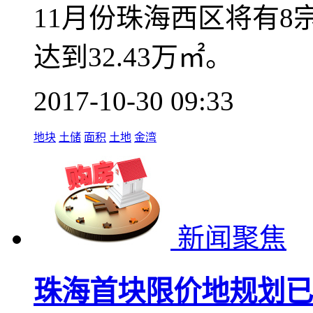
11月份珠海西区将有
达到32.43万㎡。
2017-10-30 09:33
地块
土储
面积
土地
金湾
新闻聚焦
珠海首块限价地规划已