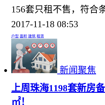
156套只租不售，符合
2017-11-18 08:53
户型
面积
建筑
租赁
新闻聚焦
上周珠海1198套新房备
㎡！