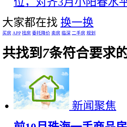
位，对齐3月小阳春水
大家都在找
换一换
买房
APP
找房
委托降价
卖房
临深
二手房
规划
共找到
7
条符合要求
新闻聚焦