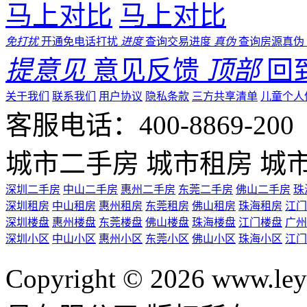
马上对比
马上对比
免打扰
开通免电话打扰
进度
查询交易进度
真伪
查询房源真伪
提意见
意见反馈
顶部
回
关于我们
联系我们
用户协议
隐私条款
三方共享清单
儿童个人
客服电话：400-8869-200 0
城市二手房
城市租房
城
深圳二手房
中山二手房
惠州二手房
东莞二手房
佛山二手房
珠
深圳租房
中山租房
惠州租房
东莞租房
佛山租房
珠海租房
江门
深圳楼盘
惠州楼盘
东莞楼盘
佛山楼盘
珠海楼盘
江门楼盘
广州
深圳小区
中山小区
惠州小区
东莞小区
佛山小区
珠海小区
江门
Copyright © 2026 ww