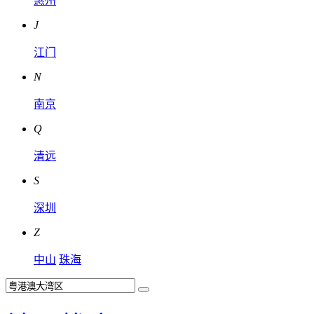
惠州
J
江门
N
南京
Q
清远
S
深圳
Z
中山
珠海