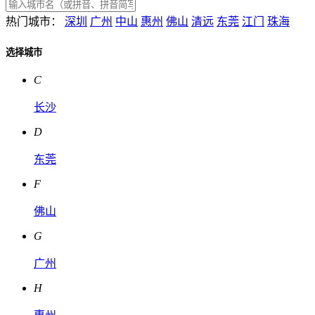
热门城市：
深圳
广州
中山
惠州
佛山
清远
东莞
江门
珠海
选择城市
C
长沙
D
东莞
F
佛山
G
广州
H