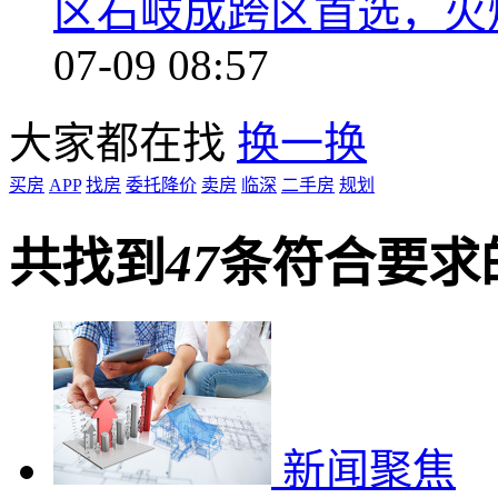
区石岐成跨区首选，火
07-09 08:57
大家都在找
换一换
买房
APP
找房
委托降价
卖房
临深
二手房
规划
共找到
47
条符合要求
新闻聚焦