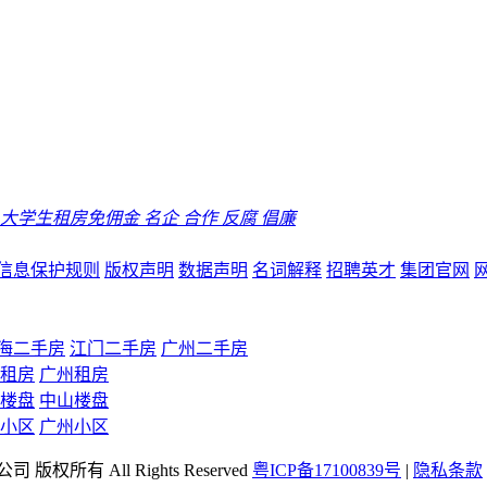
大学生租房免佣金
名企
合作
反腐
倡廉
信息保护规则
版权声明
数据声明
名词解释
招聘英才
集团官网
海二手房
江门二手房
广州二手房
租房
广州租房
楼盘
中山楼盘
小区
广州小区
司 版权所有 All Rights Reserved
粤ICP备17100839号
|
隐私条款