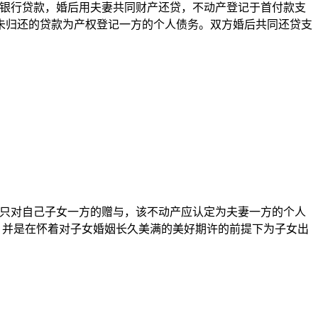
在银行贷款，婚后用夫妻共同财产还贷，
不动产登记
于首付款支
未归还的贷款为
产权登记
一方的个人债务。双方婚后共同还贷支
为只对自己子女一方的赠与，该不动产应认定为夫妻一方的个人
，并是在怀着对子女婚姻长久美满的美好期许的前提下为子女出