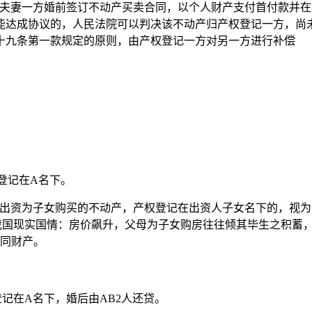
；夫妻一方婚前签订不动产买卖合同，以个人财产支付首付款并
能达成协议的，人民法院可以判决该不动产归
产权登记
一方，尚
十九条第一款规定的原则，由
产权登记
一方对另一方进行补偿
登记在A名下。
母出资为子女购买的不动产，产权登记在出资人子女名下的，视
到我国现实国情：房价飙升，父母为子女购房往往倾其毕生之积蓄
共同财产。
记在A名下，婚后由AB2人还贷。