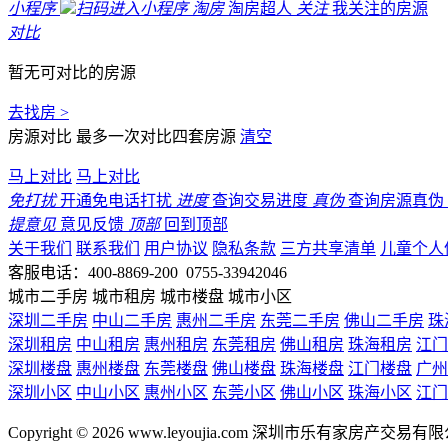
小程序
扫码进入小程序
淘房
淘房超人
关注
我关注的房源
对比
暂无可对比的房源
去找房 >
房源对比
最多一次对比四套房源
清空
马上对比
马上对比
免打扰
开通免电话打扰
进度
查询交易进度
真伪
查询房源真伪
提意见
意见反馈
顶部
回到顶部
关于我们
联系我们
用户协议
隐私条款
三方共享清单
儿童个人
客服电话：400-8869-200 0755-33942046
城市二手房
城市租房
城市楼盘
城市小区
深圳二手房
中山二手房
惠州二手房
东莞二手房
佛山二手房
珠
深圳租房
中山租房
惠州租房
东莞租房
佛山租房
珠海租房
江门
深圳楼盘
惠州楼盘
东莞楼盘
佛山楼盘
珠海楼盘
江门楼盘
广州
深圳小区
中山小区
惠州小区
东莞小区
佛山小区
珠海小区
江门
Copyright © 2026 www.leyoujia.com 深圳市乐有家房产交易有限公