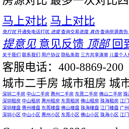
房源对比
最多一次对比四
马上对比
马上对比
免打扰
开通免电话打扰
进度
查询交易进度
真伪
查询房源真伪
提意见
意见反馈
顶部
回
关于我们
联系我们
用户协议
隐私条款
三方共享清单
儿童个人
客服电话：400-8869-200 0
城市二手房
城市租房
城
深圳二手房
中山二手房
惠州二手房
东莞二手房
佛山二手房
珠
深圳租房
中山租房
惠州租房
东莞租房
佛山租房
珠海租房
江门
深圳楼盘
惠州楼盘
东莞楼盘
佛山楼盘
珠海楼盘
江门楼盘
广州
深圳小区
中山小区
惠州小区
东莞小区
佛山小区
珠海小区
江门