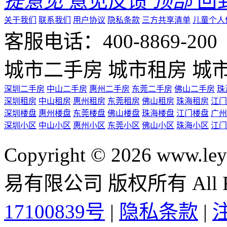
提意见
意见反馈
顶部
回
关于我们
联系我们
用户协议
隐私条款
三方共享清单
儿童个人
客服电话：400-8869-200 0
城市二手房
城市租房
城
深圳二手房
中山二手房
惠州二手房
东莞二手房
佛山二手房
珠
深圳租房
中山租房
惠州租房
东莞租房
佛山租房
珠海租房
江门
深圳楼盘
惠州楼盘
东莞楼盘
佛山楼盘
珠海楼盘
江门楼盘
广州
深圳小区
中山小区
惠州小区
东莞小区
佛山小区
珠海小区
江门
Copyright © 2026 ww
易有限公司 版权所有 All Rig
17100839号
|
隐私条款
|