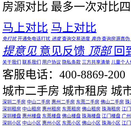
房源对比
最多一次对比四
马上对比
马上对比
免打扰
开通免电话打扰
进度
查询交易进度
真伪
查询房源真伪
提意见
意见反馈
顶部
回
关于我们
联系我们
用户协议
隐私条款
三方共享清单
儿童个人
客服电话：400-8869-200 0
城市二手房
城市租房
城
深圳二手房
中山二手房
惠州二手房
东莞二手房
佛山二手房
珠
深圳租房
中山租房
惠州租房
东莞租房
佛山租房
珠海租房
江门
深圳楼盘
惠州楼盘
东莞楼盘
佛山楼盘
珠海楼盘
江门楼盘
广州
深圳小区
中山小区
惠州小区
东莞小区
佛山小区
珠海小区
江门