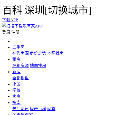
百科
深圳[
切换城市
]
下载APP
登录
注册
二手房
在售房源
房价走势
地图找房
租房
在租房源
地图找房
新房
全部楼盘
小区
学校
卖房
指南
热门资讯
房产百科
问答
关于乐有家