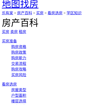
地图找房
乐有家
>
房产百科
>
买房
>
看房选房
>
学区知识
房产百科
买房
卖房
租房
买房准备
购房资格
购房政策
购房能力
交易流程
购房攻略
买房风险
看房选房
房屋类型
户型面积
楼层选择