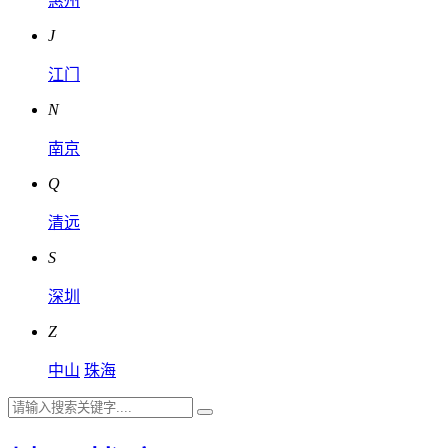
惠州
J
江门
N
南京
Q
清远
S
深圳
Z
中山
珠海