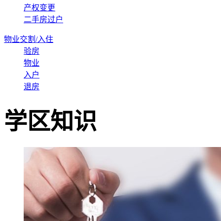
产权变更
二手房过户
物业交割/入住
验房
物业
入户
退房
学区知识