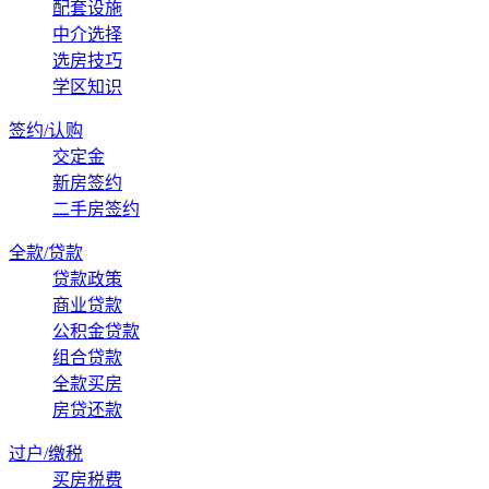
配套设施
中介选择
选房技巧
学区知识
签约/认购
交定金
新房签约
二手房签约
全款/贷款
贷款政策
商业贷款
公积金贷款
组合贷款
全款买房
房贷还款
过户/缴税
买房税费