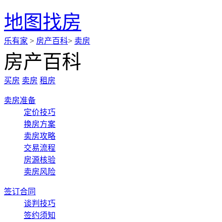
地图找房
乐有家
>
房产百科
>
卖房
房产百科
买房
卖房
租房
卖房准备
定价技巧
换房方案
卖房攻略
交易流程
房源核验
卖房风险
签订合同
谈判技巧
签约须知