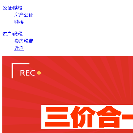
公证/赎楼
房产公证
赎楼
过户/缴税
卖房税费
迁户