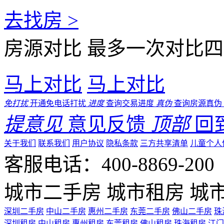
去找房 >
房源对比
最多一次对比四
马上对比
马上对比
免打扰
开通免电话打扰
进度
查询交易进度
真伪
查询房源真伪
提意见
意见反馈
顶部
回
关于我们
联系我们
用户协议
隐私条款
三方共享清单
儿童个人
客服电话：400-8869-200 0
城市二手房
城市租房
城
深圳二手房
中山二手房
惠州二手房
东莞二手房
佛山二手房
珠
深圳租房
中山租房
惠州租房
东莞租房
佛山租房
珠海租房
江门