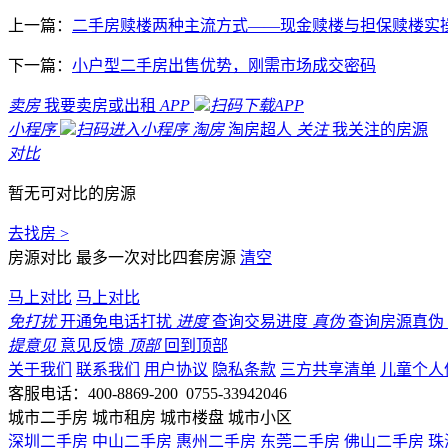
上一篇：
二手房赎楼两种主流方式——现金赎楼与担保赎楼实
下一篇：
小户型二手房出售优势，刚需市场成交密码
卖房
我要卖房或出租
APP
扫码下载APP
小程序
扫码进入小程序
淘房
淘房超人
关注
我关注的房源
对比
暂无可对比的房源
去找房 >
房源对比
最多一次对比四套房源
清空
马上对比
马上对比
免打扰
开通免电话打扰
进度
查询交易进度
真伪
查询房源真伪
提意见
意见反馈
顶部
回到顶部
关于我们
联系我们
用户协议
隐私条款
三方共享清单
儿童个人
客服电话：400-8869-200 0755-33942046
城市二手房
城市租房
城市楼盘
城市小区
深圳二手房
中山二手房
惠州二手房
东莞二手房
佛山二手房
珠