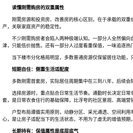
读懂刚需购房的双重属性
刚需房源和投资房、改善房的核心区别，在于承载的双重价
产，关联家庭资产的稳定性。
不少刚需购房者会陷入两种极端认知。一部分人全然偏向自
津，只能低价抛售。还有一部分人过度看重保值，一味追逐热
当下楼市分化格局明显，多数普通房源仅保留居住功能，只
短期自住：侧重生活适配度
多数刚需首套房，实际居住周期集中在三到八年，后续会随
选择房源时，重点贴合日常生活节奏。通勤时长决定日常幸
套，是日常衣食住行的基础保障，比浮夸的社区景观、高端营
户型布局遵循实用原则，动静分区、采光通透、空间利用率
心，是让房子适配当下的生活状态，不用为了虚无的增值预期
长期持有：保值属性是底层底气