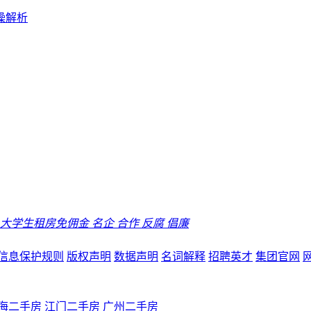
操解析
大学生租房免佣金
名企
合作
反腐
倡廉
信息保护规则
版权声明
数据声明
名词解释
招聘英才
集团官网
海二手房
江门二手房
广州二手房