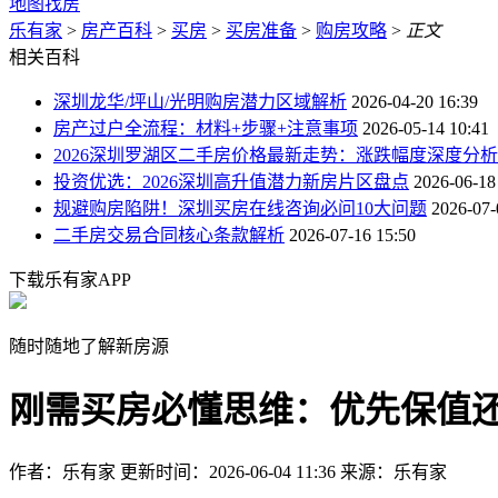
地图找房
乐有家
>
房产百科
>
买房
>
买房准备
>
购房攻略
>
正文
相关百科
深圳龙华/坪山/光明购房潜力区域解析
2026-04-20 16:39
房产过户全流程：材料+步骤+注意事项
2026-05-14 10:41
2026深圳罗湖区二手房价格最新走势：涨跌幅度深度分析
投资优选：2026深圳高升值潜力新房片区盘点
2026-06-18
规避购房陷阱！深圳买房在线咨询必问10大问题
2026-07-
二手房交易合同核心条款解析
2026-07-16 15:50
下载乐有家APP
随时随地了解新房源
刚需买房必懂思维：优先保值
作者：乐有家
更新时间：2026-06-04 11:36
来源：乐有家