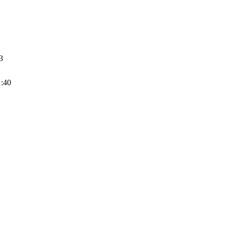
3
1:40