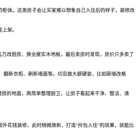
柜体。这类房子会让买家难以想象自己入住后的样子，装修改
能上架。
几万改厨房、换全屋实木地板，最后卖房时发现，房价只多卖了
门、翻新衣柜、刷新墙面等。切忌做大额硬装，比如砸墙改格
破损的地面，再简单整理厨卫，让房子看起来干净、整洁、清
外花钱装修，此时稍微焕新，打造“拎包入住”的效果，就能比