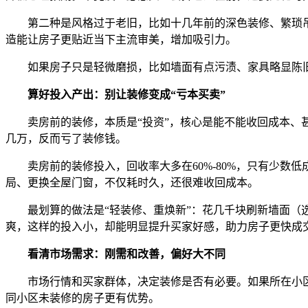
第二种是风格过于老旧，比如十几年前的深色装修、繁琐吊
造能让房子更贴近当下主流审美，增加吸引力。
如果房子只是轻微磨损，比如墙面有点污渍、家具略显陈旧
算好投入产出：别让装修变成“亏本买卖”
卖房前的装修，本质是“投资”，核心是能不能收回成本、甚
几万，反而亏了装修钱。
卖房前的装修投入，回收率大多在60%-80%，只有少数低
局、更换全屋门窗，不仅耗时久，还很难收回成本。
最划算的做法是“轻装修、重焕新”：花几千块刷新墙面（选
爽，这样的投入小，却能明显提升买家好感，助力房子更快成
看清市场需求：刚需和改善，偏好大不同
市场行情和买家群体，决定装修是否有必要。如果所在小区以
同小区未装修的房子更有优势。