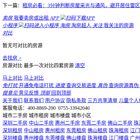
下一篇：
租房必看：3分钟判断房屋采光与通风，避开居住雷区
卖房
我要卖房或出租
APP
扫码下载APP
小程序
扫码进入小程序
淘房
淘房超人
关注
我关注的房源
对比
暂无可对比的房源
去找房 >
房源对比
最多一次对比四套房源
清空
马上对比
马上对比
免打扰
开通免电话打扰
进度
查询交易进度
真伪
查询房源真伪
提意见
意见反馈
顶部
回到顶部
关于我们
联系我们
用户协议
隐私条款
三方共享清单
儿童个人
客服电话：400-8869-200 0755-33942046
城市二手房
城市租房
城市楼盘
城市小区
深圳二手房
中山二手房
惠州二手房
东莞二手房
佛山二手房
珠
深圳租房
中山租房
惠州租房
东莞租房
佛山租房
珠海租房
江门
深圳楼盘
惠州楼盘
东莞楼盘
佛山楼盘
珠海楼盘
江门楼盘
广州