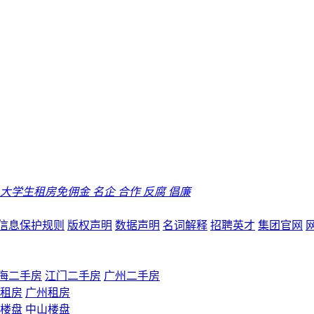
大学生租房免佣金
名企
合作
反腐
倡廉
信息保护规则
版权声明
数据声明
名词解释
招聘英才
集团官网
海二手房
江门二手房
广州二手房
租房
广州租房
楼盘
中山楼盘