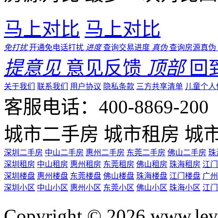
马上对比
马上对比
免打扰
开通免电话打扰
进度
查询交易进度
真伪
查询房源真伪
提意见
意见反馈
顶部
回
关于我们
联系我们
用户协议
隐私条款
三方共享清单
儿童个人
客服电话：400-8869-200 0
城市二手房
城市租房
城
深圳二手房
中山二手房
惠州二手房
东莞二手房
佛山二手房
珠
深圳租房
中山租房
惠州租房
东莞租房
佛山租房
珠海租房
江门
深圳楼盘
惠州楼盘
东莞楼盘
佛山楼盘
珠海楼盘
江门楼盘
广州
深圳小区
中山小区
惠州小区
东莞小区
佛山小区
珠海小区
江门
Copyright © 2026 ww