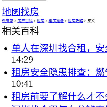
地图找房
乐有家
>
房产百科
>
租房
>
租房准备
>
租房攻略
>
正文
相关百科
单人在深圳找合租，安
14:29
租房安全隐患排查：燃
10:41
租房前要了解什么才不