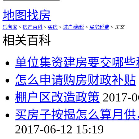
地图找房
乐有家
>
房产百科
>
买房
>
过户/缴税
>
买房税费
>
正文
相关百科
单位集资建房要交哪些
怎么申请购房财政补贴
棚户区改造政策
2017-0
买房子按揭怎么算月供
2017-06-12 15:19