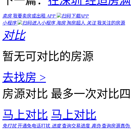
下一篇：
在深圳 经适房
卖房
我要卖房或出租
APP
扫码下载APP
小程序
扫码进入小程序
淘房
淘房超人
关注
我关注的房源
对比
暂无可对比的房源
去找房 >
房源对比
最多一次对比四
马上对比
马上对比
免打扰
开通免电话打扰
进度
查询交易进度
真伪
查询房源真伪