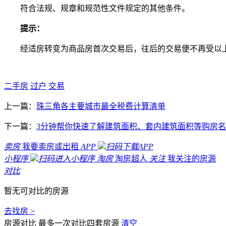
符合法规、规章和规范性文件规定的其他条件。
提示：
经适房转变为商品房首次交易后，往后的交易便不再受以
二手房
过户
交易
上一篇：
珠三角各主要城市最全税费计算清单
下一篇：
3分钟帮你快速了解建筑面积、套内建筑面积等购房
卖房
我要卖房或出租
APP
扫码下载APP
小程序
扫码进入小程序
淘房
淘房超人
关注
我关注的房源
对比
暂无可对比的房源
去找房 >
房源对比
最多一次对比四套房源
清空