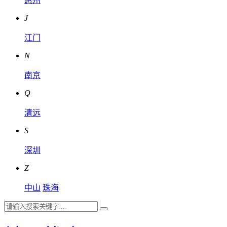
惠州
J
江门
N
南京
Q
清远
S
深圳
Z
中山
珠海