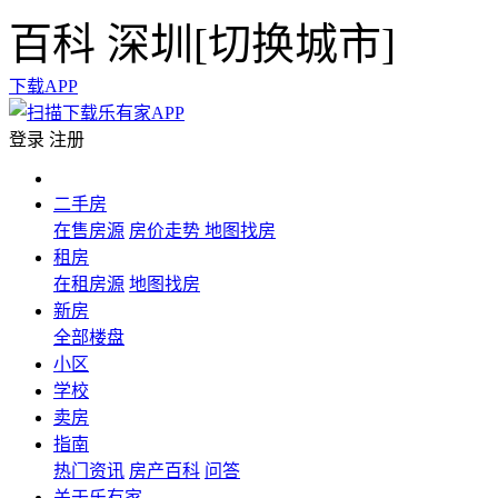
百科
深圳[
切换城市
]
下载APP
登录
注册
二手房
在售房源
房价走势
地图找房
租房
在租房源
地图找房
新房
全部楼盘
小区
学校
卖房
指南
热门资讯
房产百科
问答
关于乐有家