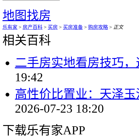
地图找房
乐有家
>
房产百科
>
买房
>
买房准备
>
购房攻略
>
正文
相关百科
二手房实地看房技巧，
19:42
高性价比置业：天泽玉
2026-07-23 18:20
下载乐有家APP