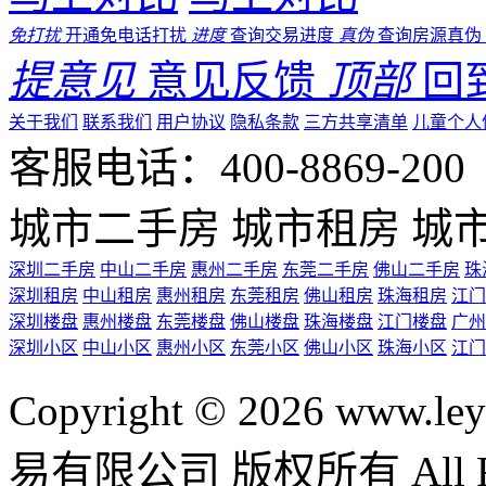
免打扰
开通免电话打扰
进度
查询交易进度
真伪
查询房源真伪
提意见
意见反馈
顶部
回
关于我们
联系我们
用户协议
隐私条款
三方共享清单
儿童个人
客服电话：400-8869-200 0
城市二手房
城市租房
城
深圳二手房
中山二手房
惠州二手房
东莞二手房
佛山二手房
珠
深圳租房
中山租房
惠州租房
东莞租房
佛山租房
珠海租房
江门
深圳楼盘
惠州楼盘
东莞楼盘
佛山楼盘
珠海楼盘
江门楼盘
广州
深圳小区
中山小区
惠州小区
东莞小区
佛山小区
珠海小区
江门
Copyright © 2026 ww
易有限公司 版权所有 All Rig