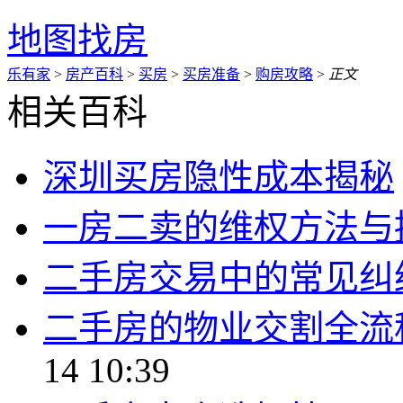
地图找房
乐有家
>
房产百科
>
买房
>
买房准备
>
购房攻略
>
正文
相关百科
深圳买房隐性成本揭秘
一房二卖的维权方法与
二手房交易中的常见纠
二手房的物业交割全流
14 10:39