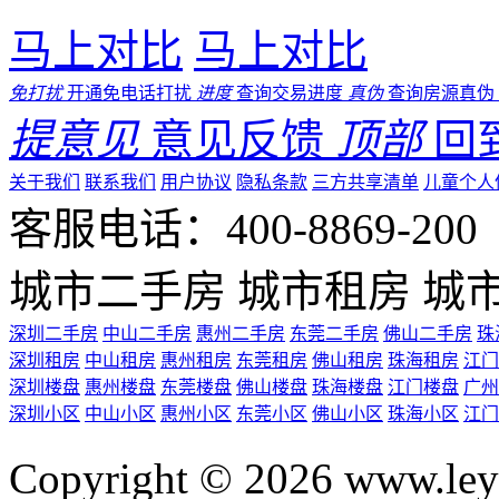
马上对比
马上对比
免打扰
开通免电话打扰
进度
查询交易进度
真伪
查询房源真伪
提意见
意见反馈
顶部
回
关于我们
联系我们
用户协议
隐私条款
三方共享清单
儿童个人
客服电话：400-8869-200 0
城市二手房
城市租房
城
深圳二手房
中山二手房
惠州二手房
东莞二手房
佛山二手房
珠
深圳租房
中山租房
惠州租房
东莞租房
佛山租房
珠海租房
江门
深圳楼盘
惠州楼盘
东莞楼盘
佛山楼盘
珠海楼盘
江门楼盘
广州
深圳小区
中山小区
惠州小区
东莞小区
佛山小区
珠海小区
江门
Copyright © 2026 ww