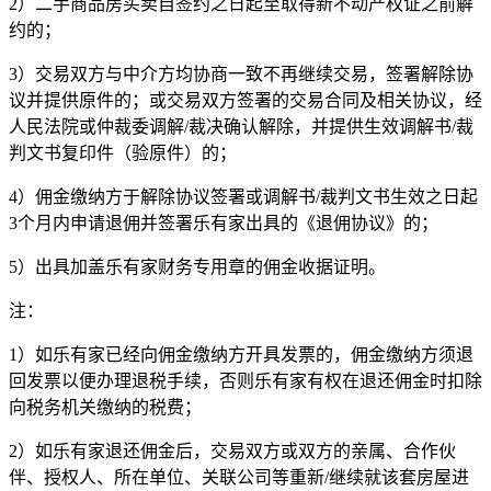
2）二手商品房买卖自签约之日起至取得新不动产权证之前解
约的；
3）交易双方与中介方均协商一致不再继续交易，签署解除协
议并提供原件的；或交易双方签署的交易合同及相关协议，经
人民法院或仲裁委调解/裁决确认解除，并提供生效调解书/裁
判文书复印件（验原件）的；
4）佣金缴纳方于解除协议签署或调解书/裁判文书生效之日起
3个月内申请退佣并签署乐有家出具的《退佣协议》的；
5）出具加盖乐有家财务专用章的佣金收据证明。
注：
1）如乐有家已经向佣金缴纳方开具发票的，佣金缴纳方须退
回发票以便办理退税手续，否则乐有家有权在退还佣金时扣除
向税务机关缴纳的税费；
2）如乐有家退还佣金后，交易双方或双方的亲属、合作伙
伴、授权人、所在单位、关联公司等重新/继续就该套房屋进