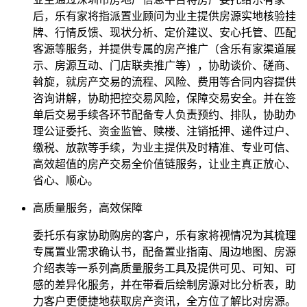
后，乐有家将指派置业顾问为业主提供房源实地核验挂
牌、行情反馈、现状分析、定价建议、安心托管、匹配
客源等服务，并提供专属的房产推广（含乐有家渠道展
示、房源互动、门店联卖推广等），协助谈价、磋商、
斡旋，就房产交易的流程、风险、费用等合同内容提供
咨询讲解，协助把控交易风险，保障交易安全。并在签
单后交易手续各环节配备专人负责预约、排队，协助办
理公证委托、资金监管、赎楼、注销抵押、递件过户、
缴税、放款等手续，为业主提供及时精准、专业可信、
高效超值的房产交易全价值链服务，让业主真正放心、
省心、顺心。
高质量服务，高效保障
委托乐有家协助购房的客户，乐有家将视情况为其梳理
专属置业需求确认书，配备置业指南、周边地图、房源
介绍表等一系列高质量服务工具及提供可见、可知、可
感的差异化服务，并在带看后绘制房源对比分析表，助
力客户更便捷地获取房产资讯，全方位了解比对房源。