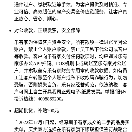
递件过户、缴税取证等手续，为客户提供及时精准、专
业可信、高效超值的房产交易全价值链服务，让客户真
正放心、省心、顺心。
对公收款，正规发票，安全保障
乐有家为保障客户资金安全，所有款项一律进账至对公
账户，禁止个人账户收款，禁止员工私下代公司或客户
等收款。客户向乐有家支付任何款项时，均应通过乐有
家乐办公APP扫码、POS机刷卡或转账至乐有家对公账
户，并索取盖有乐有家财务专用章的收款收据。如有员
工让客户转账至个人账户或私下收款属诈骗行为，切勿
受骗，否则损失自负。乐有家经营规范，依法纳税，客
户可网上自主开具我司正规电子/纸质发票。举报/服务/
投诉热线：4008869200。
超期批贷，补贴200元
自2022年12月1日起，经深圳乐有家成交的二手商品房买
卖单，买卖双方选择在乐有家旗下顺联担保签订战略合