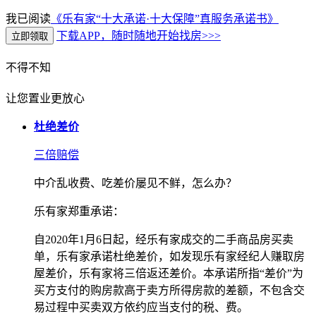
我已阅读
《乐有家“十大承诺·十大保障”真服务承诺书》
下载APP，随时随地开始找房>>>
不得不知
让您置业更放心
杜绝差价
三倍赔偿
中介乱收费、吃差价屡见不鲜，怎么办？
乐有家郑重承诺：
自2020年1月6日起，经乐有家成交的二手商品房买卖
单，乐有家承诺杜绝差价，如发现乐有家经纪人赚取房
屋差价，乐有家将三倍返还差价。本承诺所指“差价”为
买方支付的购房款高于卖方所得房款的差额，不包含交
易过程中买卖双方依约应当支付的税、费。