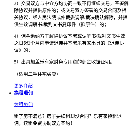
3）交易双方与中介方均协商一致不再继续交易，签署解
除协议并提供原件的；或交易双方签署的交易合同及相
关协议，经人民法院或仲裁委调解/裁决确认解除，并提
供生效调解书/裁判文书复印件（验原件）的；
4）佣金缴纳方于解除协议签署或调解书/裁判文书生效
之日起3个月内申请退佣并签署乐有家出具的《退佣协
议》的；
5）出具加盖乐有家财务专用章的佣金收据证明。
（适用二手住宅买卖）
注：
1）如乐有家已经向佣金缴纳方开具发票的，佣金缴纳方须退回
更多介绍
发票以便办理退税手续，否则乐有家有权在退还佣金时扣除向税
换租退佣
务机关缴纳的税费；
续租免佣
2）如乐有家退还佣金后，交易双方或双方的亲属、合作伙伴、
授权人、所在单位、关联公司等重新/继续就该套房屋进行交易
租了房不满意？房子要续租却没合同？乐有家换租退
的，应当于3个工作日内向乐有家全额返还已退还的佣金，否则
佣，续租免费协助双方签约！
应承担“恶意跳单”等违约行为的法律责任。