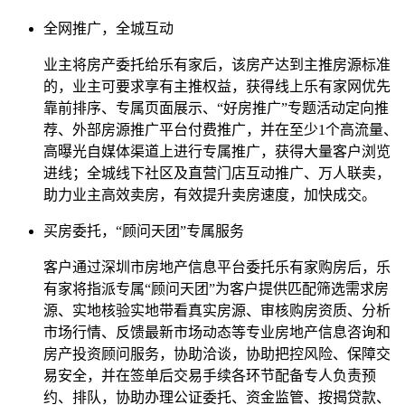
全网推广，全城互动
业主将房产委托给乐有家后，该房产达到主推房源标准
的，业主可要求享有主推权益，获得线上乐有家网优先
靠前排序、专属页面展示、“好房推广”专题活动定向推
荐、外部房源推广平台付费推广，并在至少1个高流量、
高曝光自媒体渠道上进行专属推广，获得大量客户浏览
进线；全城线下社区及直营门店互动推广、万人联卖，
助力业主高效卖房，有效提升卖房速度，加快成交。
买房委托，“顾问天团”专属服务
客户通过深圳市房地产信息平台委托乐有家购房后，乐
有家将指派专属“顾问天团”为客户提供匹配筛选需求房
源、实地核验实地带看真实房源、审核购房资质、分析
市场行情、反馈最新市场动态等专业房地产信息咨询和
房产投资顾问服务，协助洽谈，协助把控风险、保障交
易安全，并在签单后交易手续各环节配备专人负责预
约、排队，协助办理公证委托、资金监管、按揭贷款、