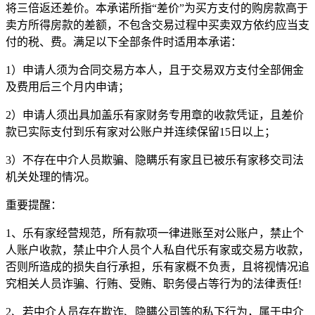
将三倍返还差价。本承诺所指“差价”为买方支付的购房款高于
卖方所得房款的差额，不包含交易过程中买卖双方依约应当支
付的税、费。满足以下全部条件时适用本承诺：
1）申请人须为合同交易方本人，且于交易双方支付全部佣金
及费用后三个月内申请；
2）申请人须出具加盖乐有家财务专用章的收款凭证，且差价
款已实际支付到乐有家对公账户并连续保留15日以上；
3）不存在中介人员欺骗、隐瞒乐有家且已被乐有家移交司法
机关处理的情况。
重要提醒：
1、乐有家经营规范，所有款项一律进账至对公账户，禁止个
人账户收款，禁止中介人员个人私自代乐有家或交易方收款，
否则所造成的损失自行承担，乐有家概不负责，且将视情况追
究相关人员诈骗、行贿、受贿、职务侵占等行为的法律责任!
2、若中介人员存在欺诈、隐瞒公司等的私下行为，属于中介