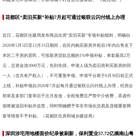
花都区“卖旧买新”补贴7月起可通过银联云闪付线上办理
近日，花都区住建局发布商品住房“卖旧买新”专项补贴细则，明确自
2026年5月5日至12月31日期间，在区内购买新房并前后1年内出售名下
本区二手房的居民，可按新房贷款总额的1%申领补贴，单套最高2万
元，总资金池3000万元，先到先得。申请人须为卖旧房和买新房的同
一人（含共有产权人），不可重复申领。申请平台将于6月30日前正式
上线，补贴申领自2026年7月起每月通过银联云闪付线上办理，经房企
初审及多部门复审后于次月发放，全程免费且严禁中介收费，弄虚作
假将被追回补贴并追责，同时明确赠予等非市场化交易及违规重签网
签等情形不予补贴。（花都区住房和城乡建设局）
深圳涉宅用地楼面价纪录被刷新，保利置业57.72亿摘南山粤