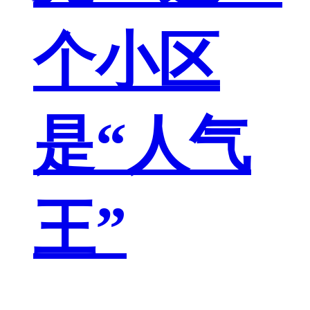
个小区
是“人气
王”