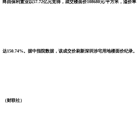
终由保利置业以57.72亿元竞得，成交楼面价108680元/平方米，溢价率
达150.74%。据中指院数据，该成交价刷新深圳涉宅用地楼面价纪录。
（财联社）