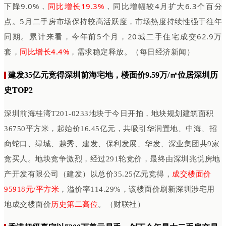
下降9.0%，
同比增长19.3%
，同比增幅较4月扩大6.3个百分
点。5月二手房市场保持较高活跃度，市场热度持续性强于往年
同期。累计来看，今年前5个月，20城二手住宅成交62.9万
套，
同比增长4.4%
，需求稳定释放。（每日经济新闻）
建发35亿元竞得深圳前海宅地，楼面价9.59万/㎡位居深圳历
史TOP2
深圳前海桂湾T201-0233地块于今日开拍，地块规划建筑面积
36750平方米，起始价16.45亿元，共吸引华润置地、中海、招
商蛇口、绿城、越秀、建发、保利发展、华发、深业集团共9家
竞买人。地块竞争激烈，经过291轮竞价，最终由深圳兆悦房地
产开发有限公司（建发）以总价35.25亿元竞得，
成交楼面价
95918元/平方米
，溢价率114.29%，该楼面价刷新深圳涉宅用
地成交楼面价
历史第二高位
。（财联社）